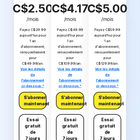
C$2.50
C$4.17
C$5.00
/mois
/mois
/mois
Payez C$29.99
Payez C$49.99
Payez C$59.99
aujourd'hui pour
aujourd'hui pour
aujourd'hui pour
1 an
1 an
1 an
d'abonnement,
d'abonnement,
d'abonnement,
renouvellement
renouvellement
renouvellement
pour
pour
pour
C$49.99/an.
C$109.99/an.
C$129.99/an.
Voir les détails
Voir les détails
Voir les détails
de
de
de
l'abonnement
l'abonnement
l'abonnement
ci-dessous.*
ci-dessous.*
ci-dessous.*
S'abonner
S'abonner
S'abonner
maintenant
maintenant
maintenant
Essai
Essai
Essai
gratuit
gratuit
gratuit
de
de
de
7 jours
7 jours
7 jours