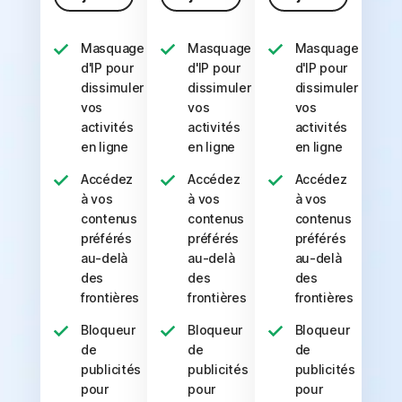
Masquage
Masquage
Masquage
d'IP pour
d'IP pour
d'IP pour
dissimuler
dissimuler
dissimuler
vos
vos
vos
activités
activités
activités
en ligne
en ligne
en ligne
Accédez
Accédez
Accédez
à vos
à vos
à vos
contenus
contenus
contenus
préférés
préférés
préférés
au-delà
au-delà
au-delà
des
des
des
frontières
frontières
frontières
Bloqueur
Bloqueur
Bloqueur
de
de
de
publicités
publicités
publicités
pour
pour
pour