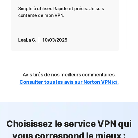
Simple à utiliser. Rapide et précis. Je suis
S
contente de mon VPN.
m
a
l
LeaLa G.
10/03/2025
L
Avis tirés de nos meilleurs commentaires.
Consulter tous les avis sur Norton VPN ici.
Choisissez le service VPN qui
vous correspond le mieux :