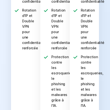
confidentialité
confidentialité
confidentialité
Rotation
Rotation
Rotation
d'IP et
d'IP et
d'IP et
Double
Double
Double
VPN
VPN
VPN
pour
pour
pour
une
une
une
confidentialité
confidentialité
confidentialité
renforcée
renforcée
renforcée
Protection
Protection
contre
contre
les
les
escroqueries,
escroqueries,
le
le
phishing
phishing
et les
et les
malwares
malwares
grâce à
grâce à
l'IA.
l'IA.