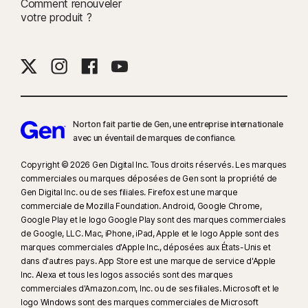
Comment renouveler
navigateurs de bureau (Google Chrome, Microsoft Edge pour Windows et
votre produit ?
Mozilla Firefox).
37
Tom's Guide™ est une marque déposée de Future plc et utilisée sous
licence.
‡
Le Contrôle parental/Norton Family peut uniquement être installé et
utilisé sur le PC Windows™ et les appareils iOS et Android™ d'un enfant,
Norton fait partie de Gen, une entreprise internationale
mais certaines fonctions ne sont pas disponibles sur certaines plates-
avec un éventail de marques de confiance.​
formes. Les parents peuvent surveiller et gérer les activités de leur
Copyright © 2026 Gen Digital Inc. Tous droits réservés. Les marques
enfant depuis n'importe quel appareil (PC Windows sauf Windows en
commerciales ou marques déposées de Gen sont la propriété de
mode S) Mac, iOS et Android, sur nos applications mobiles, ou en se
Gen Digital Inc. ou de ses filiales. Firefox est une marque
connectant à leur compte sur
my.Norton.com
et en sélectionnant
commerciale de Mozilla Foundation. Android, Google Chrome,
Google Play et le logo Google Play sont des marques commerciales
Contrôle parental via n'importe quel navigateur. L'application mobile doit
de Google, LLC. Mac, iPhone, iPad, Apple et le logo Apple sont des
être téléchargée séparément. L'app iOS
marques commerciales d'Apple Inc., déposées aux États-Unis et
n'est pas disponible dans ces pays
.
dans d'autres pays. App Store est une marque de service d'Apple
Inc. Alexa et tous les logos associés sont des marques
Les navigateurs les plus courants sont pris en charge, notamment
commerciales d'Amazon.com, Inc. ou de ses filiales. Microsoft et le
logo Windows sont des marques commerciales de Microsoft
Chrome, Edge et FireFox. L'accès au portail de contrôle parental n'est pas