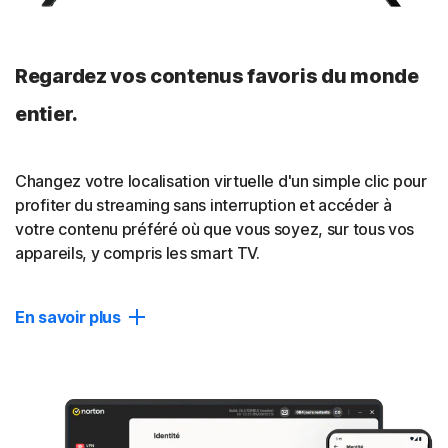
suivent en ligne.
Regardez vos contenus favoris du monde
Politique sans journaux
L'audit tiers réalisé par VerSprite a vérifié que nous ne
entier.
suivions pas, que nous ne conservions pas et que nous
n'enregistrions pas vos activités en ligne. Lisez notre
politique sans journaux
.
Changez votre localisation virtuelle d'un simple clic pour
profiter du streaming sans interruption et accéder à
Fermer
votre contenu préféré où que vous soyez, sur tous vos
appareils, y compris les smart TV.
En savoir plus
Modifier l'emplacement
Connectez-vous en toute confidentialité à votre
localisation idéale, sans interruption.