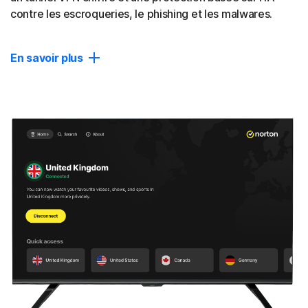
contre les escroqueries, le phishing et les malwares.
14
Bloqueur de publicités
En savoir plus
Améliorez votre expérience de navigation en bloquant les
publicités indésirables sur votre navigateur de bureau.
Protection puissante
Profitez d'une détection des escroqueries basée sur l'IA
Fermer
et d'une protection en temps réel contre les malwares et
les ransomwares.
Confidentialité avancée
Pour un anonymat renforcé, choisissez des serveurs
avancés qui changent régulièrement votre adresse IP ou
vous connectent via plusieurs localisations (en bêta).
Bloqueur de traqueurs
Contribuez à empêcher les annonceurs de vous pister et
à réduire le nombre de publicités intempestives qui vous