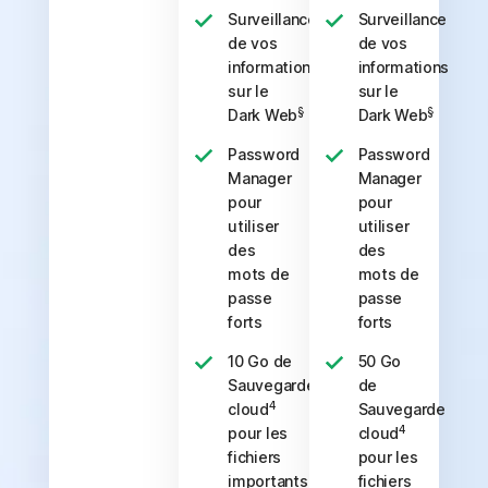
Surveillance
Surveillance
de vos
de vos
informations
informations
sur le
sur le
§
§
Dark Web
Dark Web
Password
Password
Manager
Manager
pour
pour
utiliser
utiliser
des
des
mots de
mots de
passe
passe
forts
forts
10 Go de
50 Go
Sauvegarde
de
4
cloud
Sauvegarde
4
pour les
cloud
fichiers
pour les
importants
fichiers