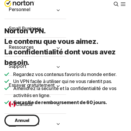
Reche
Personnel
Small Business
Norton VPN.
Le contenu que vous aimez.
Ressources
La confidentialité dont vous avez
besoin.
Support
Regardez vos contenus favoris du monde entier.
Un VPN facile à utiliser qui ne vous ralentit pas.
Essayer gratuitement
Améliorez la sécurité et la confidentialité de vos
activités en ligne.
Garantie de remboursement de 60 jours.
Canada
Annuel
Connexion