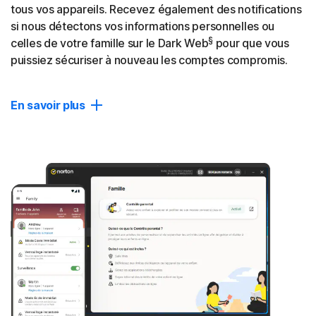
tous vos appareils. Recevez également des notifications
si nous détectons vos informations personnelles ou
§
celles de votre famille sur le Dark Web
pour que vous
puissiez sécuriser à nouveau les comptes compromis.
En savoir plus
Dark Web Monitoring
Recevez une alerte si nous trouvons vos informations
personnelles sur des sites cachés utilisés par les
usurpateurs d'identité, et agissez rapidement pour
renforcer la sécurité de vos comptes et empêcher qu'ils
§
ne soient exploités.
Password Manager
Créez, stockez et gérez vos mots de passe, cartes de
crédit et autres informations personnelles dans votre
coffre-fort numérique privé, accessible sur vos appareils.