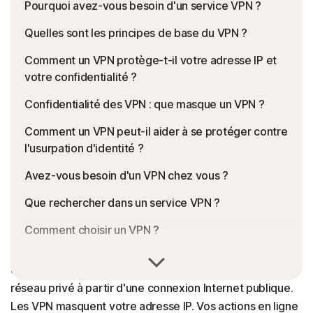
Pourquoi avez-vous besoin d'un service VPN ?
Quelles sont les principes de base du VPN ?
Comment un VPN protège-t-il votre adresse IP et
votre confidentialité ?
Confidentialité des VPN : que masque un VPN ?
Comment un VPN peut-il aider à se protéger contre
l'usurpation d'identité ?
Avez-vous besoin d'un VPN chez vous ?
Que rechercher dans un service VPN ?
Comment choisir un VPN ?
Un
réseau privé virtuel
, communément appelé VPN, vous
Comparaison des produits VPN
offre confidentialité et anonymat en ligne en créant un
Glossaire du VPN
réseau privé à partir d'une connexion Internet publique.
Les VPN masquent votre adresse IP. Vos actions en ligne
Foire aux questions sur les VPN