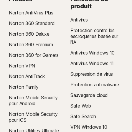
produit
Android 9.0 ou version ultérieure
Norton AntiVirus Plus
Systèmes d'exploitation iOS
Antivirus
Norton 360 Standard
iOS 15.0 ou version ultérieure
Protection contre les
Norton 360 Deluxe
escroqueries basée sur
l'IA
Norton 360 Premium
Antivirus Windows 10
Norton 360 for Gamers
Antivirus Windows 11
Norton VPN
Suppression de virus
Norton AntiTrack
Protection antimalware
Norton Family
Sauvegarde cloud
Norton Mobile Security
pour Android
Safe Web
Norton Mobile Security
Safe Search
pour iOS
VPN Windows 10
Norton Utilities Ultimate