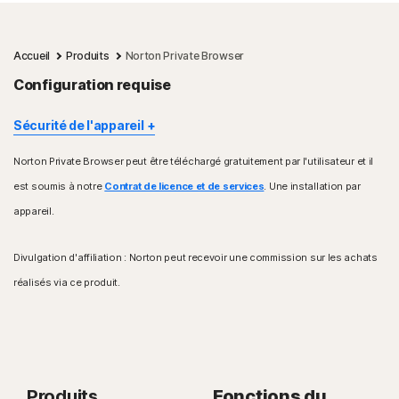
Accueil
Produits
Norton Private Browser
Configuration requise
Sécurité de l'appareil
Norton Private Browser peut être téléchargé gratuitement par l'utilisateur et il
Systèmes d'exploitation Windows™
est soumis à notre
Contrat de licence et de services
. Une installation par
Processeur Intel uniquement (32 bits et 64 bits)
Système d'exploitation Windows 10, 11
appareil.
Ne fonctionne pas avec Windows S
Divulgation d'affiliation : Norton peut recevoir une commission sur les achats
Systèmes d'exploitation Mac®
réalisés via ce produit.
Intel 64 bits et ARM (Apple M1/2)
Apple macOS 12.x (Monterey)
Apple macOS 11.x (Big Sur)
Apple macOS 10.15.x (Catalina)
Apple macOS 10.14.x (Mojave)
Produits
Systèmes d'exploitation Android™
Fonctions du