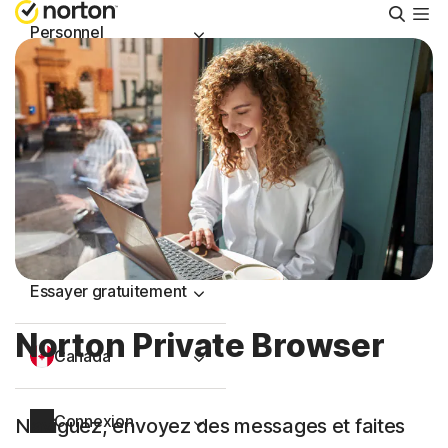
Reche
Personnel
Small Business
Ressources
Support
Essayer gratuitement
Norton Private Browser
Canada
Connexion
Naviguez, envoyez des messages et faites