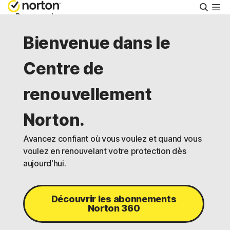
Reche
Personnel
Bienvenue dans le
Small Business
Centre de
Ressources
renouvellement
Norton.
Support
Avancez confiant où vous voulez et quand vous
Essayer gratuitement
voulez en renouvelant votre protection dès
aujourd'hui.
Canada
Découvrir les abonnements
Norton 360
Connexion