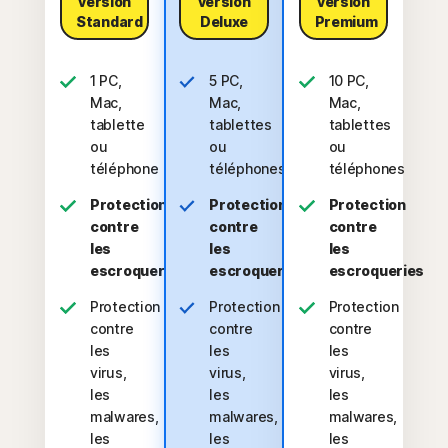
version
version
version
Standard
Deluxe
Premium
1 PC,
5 PC,
10 PC,
Mac,
Mac,
Mac,
tablette
tablettes
tablettes
ou
ou
ou
téléphone
téléphones
téléphones
Protection
Protection
Protection
contre
contre
contre
les
les
les
escroqueries
escroqueries
escroqueries
Protection
Protection
Protection
contre
contre
contre
les
les
les
virus,
virus,
virus,
les
les
les
malwares,
malwares,
malwares,
les
les
les