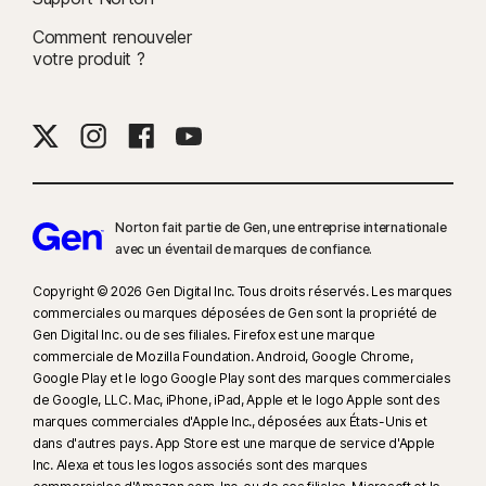
7
Rapport Norton LifeLock Cyber Safety Insights Report 2021 :
Comment renouveler
Résultats mondiaux
votre produit ?
8
La Surveillance des vidéos nécessite une extension de navigateur sous
Windows et le navigateur Norton dans l'app sur iOS et Android. Elle
surveille les vidéos visionnées sur YouTube.com (mais pas les vidéos
YouTube intégrées à d'autres sites web ou blogs) et sur Hulu.com (mais
uniquement sous Windows). Elle ne fonctionne pas avec les applications
Norton fait partie de Gen, une entreprise internationale
YouTube ou Hulu.
avec un éventail de marques de confiance.​
9
Copyright © 2026 Gen Digital Inc. Tous droits réservés. Les marques
D'après un test effectué sur huit autres produits VPN de premier plan
commerciales ou marques déposées de Gen sont la propriété de
sélectionnés par Gen dans le rapport VPN Products Performance
Gen Digital Inc. ou de ses filiales. Firefox est une marque
Benchmarks réalisé par PassMark Software à la demande de Gen, en
commerciale de Mozilla Foundation. Android, Google Chrome,
novembre 2023.
Google Play et le logo Google Play sont des marques commerciales
de Google, LLC. Mac, iPhone, iPad, Apple et le logo Apple sont des
marques commerciales d'Apple Inc., déposées aux États-Unis et
16
Pour supprimer la plupart des alertes pour Windows, le mode plein
dans d'autres pays. App Store est une marque de service d'Apple
écran doit être utilisé.
Inc. Alexa et tous les logos associés sont des marques