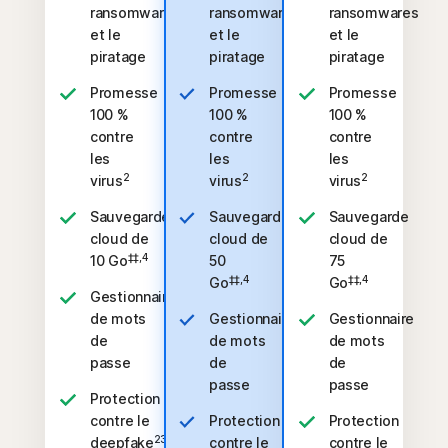
ransomwares
ransomwares
ransomwares
et le
et le
et le
piratage
piratage
piratage
Promesse
Promesse
Promesse
100 %
100 %
100 %
contre
contre
contre
les
les
les
2
2
2
virus
virus
virus
Sauvegarde
Sauvegarde
Sauvegarde
cloud de
cloud de
cloud de
‡‡,4
10 Go
50
75
‡‡,4
‡‡,4
Go
Go
Gestionnaire
de mots
Gestionnaire
Gestionnaire
de
de mots
de mots
passe
de
de
passe
passe
Protection
contre le
Protection
Protection
23,33
deepfake
contre le
contre le