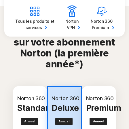
Tous les produits et
Norton
Norton 360
services
VPN
Premium
Économisez jusqu'à 60 %
sur votre abonnement
Norton (la première
année*)
Le plus
populaire
Norton 360
Norton 360
Norton 360
Standard
Deluxe
Premium
Annuel
Annuel
Annuel