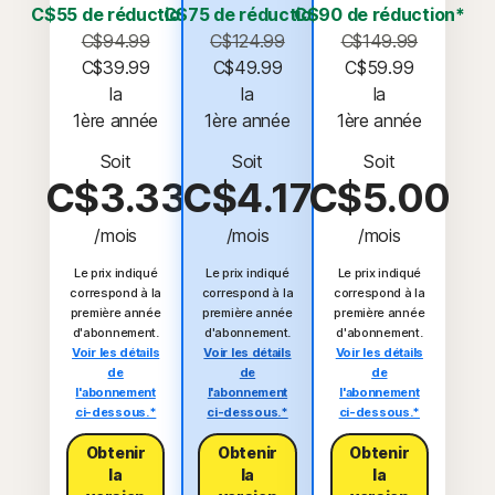
C$55 de réduction*
C$75 de réduction*
C$90 de réduction*
C$94.99
C$124.99
C$149.99
C$39.99
C$49.99
C$59.99
 la 
 la 
 la 
1ère année
1ère année
1ère année
Soit
Soit
Soit
C$3.33
C$4.17
C$5.00
/mois
/mois
/mois
Le prix indiqué
Le prix indiqué
Le prix indiqué
correspond à la
correspond à la
correspond à la
première année
première année
première année
d'abonnement.
d'abonnement.
d'abonnement.
Voir les détails
Voir les détails
Voir les détails
de
de
de
l'abonnement
l'abonnement
l'abonnement
ci-dessous.*
ci-dessous.*
ci-dessous.*
Obtenir
Obtenir
Obtenir
la
la
la