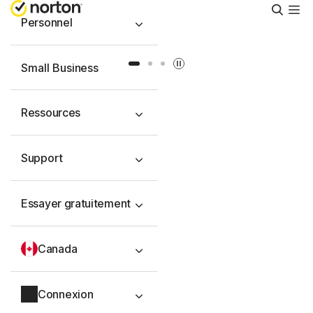
Reche
Personnel
Slide 1
Slide 2
Slide 3
Small Business
Ressources
Support
Essayer gratuitement
Canada
Connexion