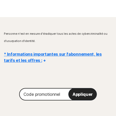
Personne n'est en mesure d'éradiquer tous les actes de cybercriminalité ou
d'usurpation d'identité.
* Informations importantes sur l'abonnement, les
tarifs et les offres :
Détails
: Les contrats d'abonnement commencent lors de la
finalisation de la transaction et sont soumis à nos
conditions générales de vente
et notre
Code
contrat de licence et de services
. Pour les essais, un mode de
Appliquer
promotionnel
paiement est requis lors de l'inscription et le montant sera facturé à la
fin de la période d'essai, à moins d'une annulation préalable.
Renouvellement
: Les abonnements sont automatiquement