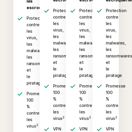
les
escroqueries
Protection
Protection
Protection
contre
contre
contre
Protection
les
les
les
contre
virus,
virus,
virus,
les
les
les
les
virus,
malwares,
malwares,
malwares,
les
les
les
les
malwares,
ransomwares
ransomwares
ransomware
les
et
et
et
ransomwares
le
le
le
et
piratage
piratage
piratage
le
piratage
Promesse
Promesse
Promesse
100
100
100
Promesse
%
%
%
100
contre
contre
contre
%
les
les
les
contre
2
2
2
virus
virus
virus
les
2
virus
VPN
VPN
VPN