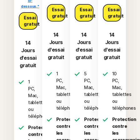
ci-
dessous.*
Essai
Essai
Essai
gratuit
gratuit
gratuit
Essai
gratuit
14
14
14
Jours
Jours
Jours
14
d'essai
d'essai
d'essai
Jours
gratuit
gratuit
gratuit
d'essai
gratuit
1
5
10
PC,
PC,
PC,
1
Mac,
Mac,
Mac,
PC,
tablette
tablettes
tablettes
Mac,
ou
ou
ou
tablette
téléphone
téléphones
téléphones
ou
téléphone
Protection
Protection
Protection
contre
contre
contre
Protection
les
les
les
contre
escroqueries
escroqueries
escroquerie