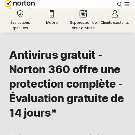
Reche
Personnel
Évaluations
Mobile
Suppression de
Clients existants
gratuites
virus gratuite
Small Business
Ressources
Antivirus gratuit -
Norton 360 offre une
Support
protection complète -
Essayer gratuitement
Évaluation gratuite de
Canada
14 jours*
Connexion