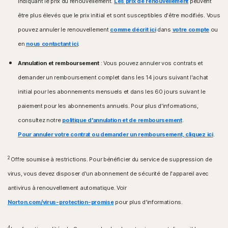
indiquant le prix du renouvellement.
Les prix de renouvellement
peuvent
être plus élevés que le prix initial et sont susceptibles d'être modifiés. Vous
Systèmes d'exploitation Android™
Systèmes d'exploitation Android™
Appareils sous Android 10.0 ou version ultérieure.
pouvez annuler le renouvellement
comme décrit ici
dans
votre compte
ou
Android 10.0 ou version ultérieure. Installation de l'app
Installation de l'application Google Play requise.
Google Play requise. Mode multi-utilisateur non pris
en
nous contactant ici
.
Google TV sous Android TV OS 10.0 ou version
en charge.
ultérieure.
ColorOS 7.1 ou version ultérieure. Installation de l'app
Annulation et remboursement
: Vous pouvez annuler vos contrats et
Google Play requise.
demander un remboursement complet dans les 14 jours suivant l'achat
Systèmes d'exploitation iOS
Systèmes d'exploitation iOS
initial pour les abonnements mensuels et dans les 60 jours suivant le
iPhone ou iPad exécutant la version actuelle ou les
deux versions précédentes d'Apple® iOS.
iPhone ou iPad exécutant la version actuelle ou les
paiement pour les abonnements annuels. Pour plus d'informations,
Apple TV exécutant la version actuelle ou la version
deux versions précédentes d'Apple® iOS.
consultez notre
politique d'annulation et de remboursement
.
précédente d'Apple® tvOS.
Pour annuler votre contrat ou demander un remboursement, cliquez ici
.
Systèmes d'exploitation Fire OS
Appareil Amazon Fire TV fonctionnant sous Fire OS 8
2
Offre soumise à restrictions. Pour bénéficier du service de suppression de
et versions ultérieures.
virus, vous devez disposer d'un abonnement de sécurité de l'appareil avec
Extension de navigateur
antivirus à renouvellement automatique. Voir
Google Chrome
Norton.com/virus-protection-promise
pour plus d'informations.
Microsoft Edge pour Windows
Mozilla Firefox
4