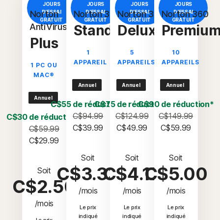
JOURS
JOURS
JOURS
JOURS
Norton
D'ESSAI
Norton 360
D'ESSAI
Norton 360
D'ESSAI
Norton 360
D'ESSAI
GRATUIT
GRATUIT
GRATUIT
GRATUIT
AntiVirus
Standard
Deluxe
Premiu
Plus
1
5
10
APPAREIL
APPAREILS
APPAREILS
1 PC OU
MAC®
Annuel
Annuel
Annuel
Annuel
C$55 de réduction*
C$75 de réduction*
C$90 de réduction*
C$94.99
C$124.99
C$149.99
C$30 de réduction*
C$39.99
C$49.99
C$59.99
C$59.99
C$29.99
Soit
Soit
Soit
C$3.33
C$4.17
C$5.00
Soit
C$2.50
/mois
/mois
/mois
/mois
Le prix
Le prix
Le prix
indiqué
indiqué
indiqué