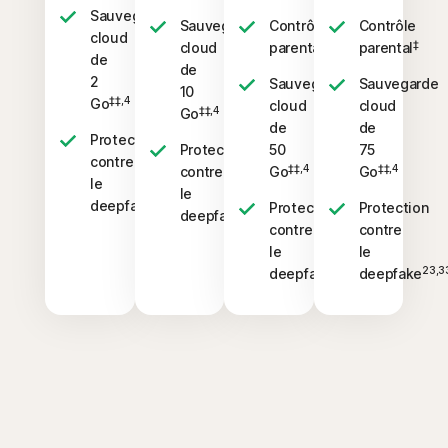
Sauvegarde
Sauvegarde
Contrôle
Contrôle
cloud
‡
‡
cloud
parental
parental
de
de
2
Sauvegarde
Sauvegarde
10
‡‡,4
Go
cloud
cloud
‡‡,4
Go
de
de
Protection
Protection
50
75
contre
‡‡,4
‡‡,4
contre
Go
Go
le
le
23,33
deepfake
Protection
Protection
23,33
deepfake
contre
contre
le
le
23,33
23,3
deepfake
deepfake