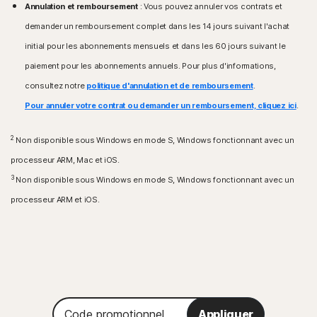
Annulation et remboursement
: Vous pouvez annuler vos contrats et
iPhone ou iPad exécutant la version actuelle ou les
précédente d'Apple® tvOS.
deux versions précédentes d'Apple® iOS.
demander un remboursement complet dans les 14 jours suivant l'achat
Systèmes d'exploitation Fire OS
initial pour les abonnements mensuels et dans les 60 jours suivant le
Appareil Amazon Fire TV fonctionnant sous Fire OS 8
paiement pour les abonnements annuels. Pour plus d'informations,
et versions ultérieures.
consultez notre
politique d'annulation et de remboursement
.
Extension de navigateur
Pour annuler votre contrat ou demander un remboursement, cliquez ici
.
Google Chrome
Microsoft Edge pour Windows
2
Non disponible sous Windows en mode S, Windows fonctionnant avec un
Mozilla Firefox
processeur ARM, Mac et iOS.
3
Non disponible sous Windows en mode S, Windows fonctionnant avec un
processeur ARM et iOS.
Code
Appliquer