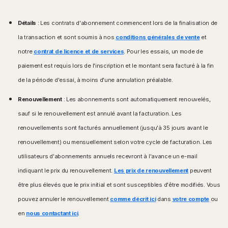
Systèmes d'exploitation Windows™
Systèmes d'exploitation Windows™
Compatible avec Microsoft Windows 11
Détails
Microsoft Windows 10 (toutes les versions)
: Les contrats d'abonnement commencent lors de la finalisation de
Microsoft Windows 11/10 (toutes les versions sauf
Microsoft Windows 8/8.1 (toutes les versions).
Windows 11/10 en mode S),
la transaction et sont soumis à nos
conditions générales de vente
et
Certaines fonctions de protection ne sont pas
Microsoft Windows 8/8.1 (toutes les versions),
notre
contrat de licence et de services
. Pour les essais, un mode de
disponibles dans les navigateurs de l'écran de
Microsoft Windows 7 (32 et 64 bits) avec Service Pack
démarrage de Windows 8.
paiement est requis lors de l'inscription et le montant sera facturé à la fin
1 (SP1) ou version ultérieure.
Microsoft Windows 7 (toutes les versions) avec
de la période d'essai, à moins d'une annulation préalable.
Service Pack 1 (SP 1) ou version ultérieure avec prise
Systèmes d'exploitation Mac®
en charge de SHA2
Mac exécutant la version actuelle ou les deux
Renouvellement
: Les abonnements sont automatiquement renouvelés,
versions précédentes d'Apple® macOS.
sauf si le renouvellement est annulé avant la facturation. Les
Systèmes d'exploitation Mac®
MacOS 10.13 ou version ultérieure.
renouvellements sont facturés annuellement (jusqu'à 35 jours avant le
Systèmes d'exploitation Android™
Fonctions non prises en charge : Sauvegarde cloud
renouvellement) ou mensuellement selon votre cycle de facturation. Les
Appareils sous Android 10.0 ou version ultérieure.
Norton, Contrôle parental Norton, Norton SafeCam.
Installation de l'application Google Play requise.
utilisateurs d'abonnements annuels recevront à l'avance un e-mail
Google TV sous Android TV OS 10.0 ou version
Systèmes d'exploitation Android™
indiquant le prix du renouvellement.
Les prix de renouvellement
peuvent
ultérieure.
Android 10.0 ou version ultérieure. Installation de l'app
être plus élevés que le prix initial et sont susceptibles d'être modifiés. Vous
Google Play requise. Mode multi-utilisateur non pris
Systèmes d'exploitation iOS
pouvez annuler le renouvellement
comme décrit ici
dans
votre compte
ou
en charge.
iPhone ou iPad exécutant la version actuelle ou les
en
nous contactant ici
.
deux versions précédentes d'Apple® iOS.
Systèmes d'exploitation iOS
Apple TV exécutant la version actuelle ou la version