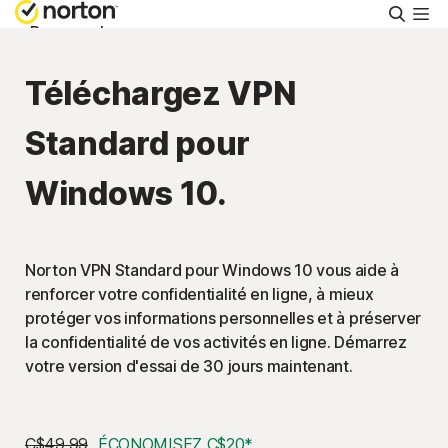
Reche
Personnel
Téléchargez VPN
Small Business
Standard pour
Ressources
Windows 10.
Support
Norton VPN Standard pour Windows 10 vous aide à
Essayer gratuitement
renforcer votre confidentialité en ligne, à mieux
protéger vos informations personnelles et à préserver
la confidentialité de vos activités en ligne. Démarrez
Canada
votre version d'essai de 30 jours maintenant.
Connexion
C$49.99
ÉCONOMISEZ C$20*