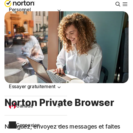
Reche
Personnel
Small Business
Ressources
Support
Essayer gratuitement
Norton Private Browser
Canada
Connexion
Naviguez, envoyez des messages et faites