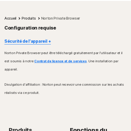
Accueil
Produits
Norton Private Browser
Configuration requise
Sécurité de l'appareil
Norton Private Browser peut être téléchargé gratuitement par l'utilisateur et il
Systèmes d'exploitation Windows™
est soumis à notre
Contrat de licence et de services
. Une installation par
Processeur Intel uniquement (32 bits et 64 bits)
Système d'exploitation Windows 10, 11
appareil.
Ne fonctionne pas avec Windows S
Divulgation d'affiliation : Norton peut recevoir une commission sur les achats
Systèmes d'exploitation Mac®
réalisés via ce produit.
Intel 64 bits et ARM (Apple M1/2)
Apple macOS 12.x (Monterey)
Apple macOS 11.x (Big Sur)
Apple macOS 10.15.x (Catalina)
Apple macOS 10.14.x (Mojave)
Produits
Systèmes d'exploitation Android™
Fonctions du