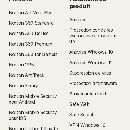
produit
Android 9.0 ou version ultérieure
Norton AntiVirus Plus
Systèmes d'exploitation iOS
Antivirus
Norton 360 Standard
iOS 15.0 ou version ultérieure
Protection contre les
Norton 360 Deluxe
escroqueries basée sur
l'IA
Norton 360 Premium
Antivirus Windows 10
Norton 360 for Gamers
Antivirus Windows 11
Norton VPN
Suppression de virus
Norton AntiTrack
Protection antimalware
Norton Family
Sauvegarde cloud
Norton Mobile Security
pour Android
Safe Web
Norton Mobile Security
Safe Search
pour iOS
VPN Windows 10
Norton Utilities Ultimate