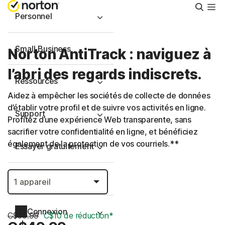
Reche
Personnel
Small Business
Norton AntiTrack : naviguez à
l’abri des regards indiscrets.
Ressources
Aidez à empêcher les sociétés de collecte de données
d’établir votre profil et de suivre vos activités en ligne.
Support
Profitez d’une expérience Web transparente, sans
sacrifier votre confidentialité en ligne, et bénéficiez
également de la protection de vos courriels.**
Essayer gratuitement
Canada
Connexion
C$59.99
C$10 de réduction*