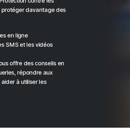
Protection contre les
us protéger davantage des
es en ligne
es SMS et les vidéos
ous offre des conseils en
ueries, répondre aux
ider à utiliser les