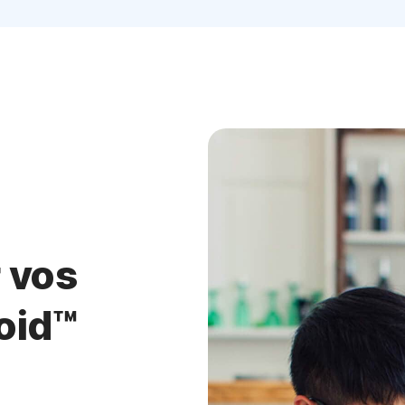
 vos
oid™