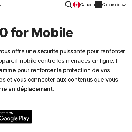
Rechercher
Canada
Connexion
REIL
CONFIDENTIALITÉ
0 for Mobile
Norton VPN
ous offre une sécurité puissante pour renforcer
y pour
Norton AntiTrack
ppareil mobile contre les menaces en ligne. Il
Privacy Monitor Assistant
Informations sur le compte
amme pour renforcer la protection de vos
y pour iOS™
les et vous connecter aux contenus que vous
Informations de facturation
mme en déplacement.
Renouveler
Historique des commandes
Saisissez votre clé de produit