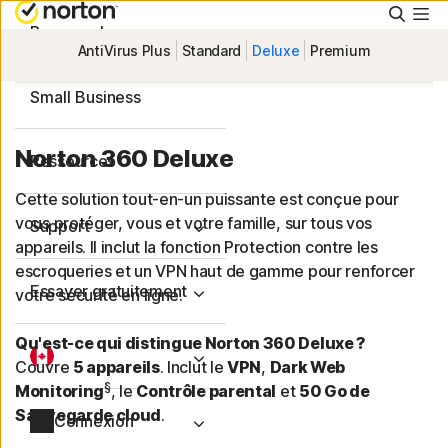
Reche
Personnel
AntiVirus Plus
Standard
Deluxe
Premium
Small Business
Norton 360 Deluxe
Ressources
Cette solution tout-en-un puissante est conçue pour
vous protéger, vous et votre famille, sur tous vos
Support
appareils. Il inclut la fonction Protection contre les
escroqueries et un VPN haut de gamme pour renforcer
Essayer gratuitement
votre sécurité en ligne.
Qu'est-ce qui distingue Norton 360 Deluxe ?
Couvre
5 appareils
. Inclut le
VPN
,
Dark Web
§
Monitoring
, le
Contrôle parental
et
50 Go de
Sauvegarde cloud
.
Connexion