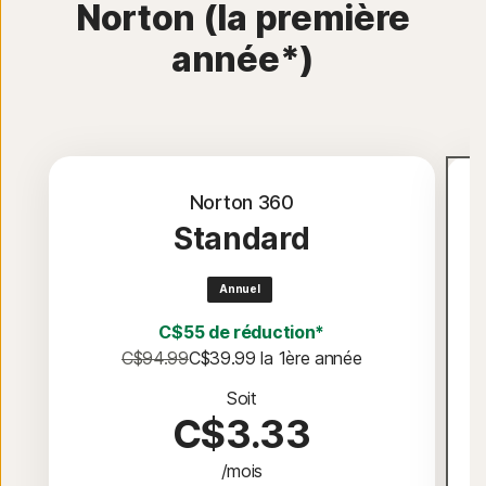
Norton (la première
année*)
Norton 360
Standard
Annuel
C$55 de réduction*
C$94.99
C$39.99
 la 1ère année
Soit
C$3.33
/mois