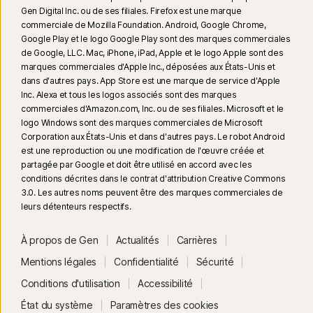
sélectionnés par Gen dans le rapport VPN Products Performance
Gen Digital Inc. ou de ses filiales. Firefox est une marque
Benchmarks réalisé par PassMark Software à la demande de Gen, en
commerciale de Mozilla Foundation. Android, Google Chrome,
novembre 2023.
Google Play et le logo Google Play sont des marques commerciales
de Google, LLC. Mac, iPhone, iPad, Apple et le logo Apple sont des
marques commerciales d'Apple Inc., déposées aux États-Unis et
16
Pour supprimer la plupart des alertes pour Windows, le mode plein
dans d'autres pays. App Store est une marque de service d'Apple
écran doit être utilisé.
Inc. Alexa et tous les logos associés sont des marques
commerciales d'Amazon.com, Inc. ou de ses filiales. Microsoft et le
23
La Protection contre les deepfakes automatique fonctionne
logo Windows sont des marques commerciales de Microsoft
uniquement pour les vidéos en anglais sur les plateformes de réseaux
Corporation aux États-Unis et dans d'autres pays. Le robot Android
est une reproduction ou une modification de l'œuvre créée et
sociaux/vidéo prises en charge. Utilisez l'analyse manuelle pour les
partagée par Google et doit être utilisé en accord avec les
autres plateformes. Nécessite Windows 11 ou une version ultérieure et un
conditions décrites dans le contrat d'attribution Creative Commons
navigateur compatible. La détection automatique requiert également soit
3.0. Les autres noms peuvent être des marques commerciales de
un PC IA avec au minimum un processeur Qualcomm ou Intel de 8 cœurs
leurs détenteurs respectifs.
et 16 Go de RAM, soit un PC non IA avec au minimum un processeur de
6 cœurs de toute marque et 16 Go de RAM. Sur les PC non IA avec au
À propos de Gen
Actualités
Carrières
minimum un processeur de 4 cœurs et 8 Go de RAM, seule l'analyse
Mentions légales
Confidentialité
Sécurité
manuelle est disponible. Pour plus d'informations, consultez
Conditions d'utilisation
Accessibilité
Norton.com/deepfakesupport
.
État du système
Paramètres des cookies