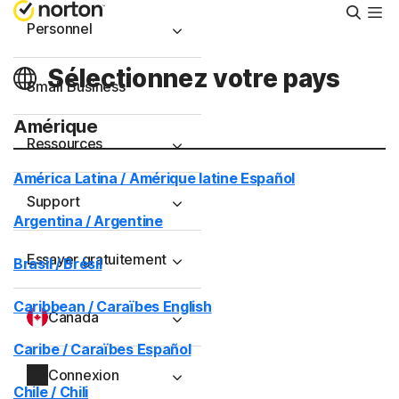
Reche
Personnel
Sélectionnez votre pays
Small Business
Amérique
Ressources
América Latina / Amérique latine Español
Support
Argentina / Argentine
Essayer gratuitement
Brasil / Brésil
Caribbean / Caraïbes English
Canada
Caribe / Caraïbes Español
Connexion
Chile / Chili