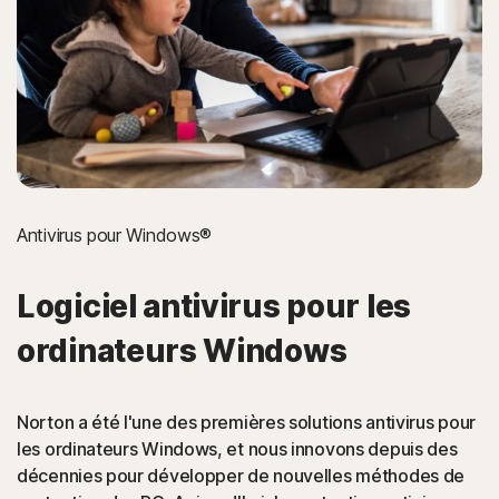
La protection Norton aide à bloquer les tentatives de vol
de carte de crédit sur les pages de paiement en ligne.
Enregistreurs de frappe
La protection Norton aide à arrêter les menaces en ligne
qui enregistrent les frappes de clavier, par exemple
lorsque vous saisissez le nom d'utilisateur ou le mot de
passe de vos comptes en ligne.
Antivirus pour Windows®
Attaques de navigateur Man-in-the-
Logiciel antivirus pour les
Middle
ordinateurs Windows
La protection Norton détecte les malwares qui
détournent une session Internet.
Norton a été l'une des premières solutions antivirus pour
les ordinateurs Windows, et nous innovons depuis des
PUA
décennies pour développer de nouvelles méthodes de