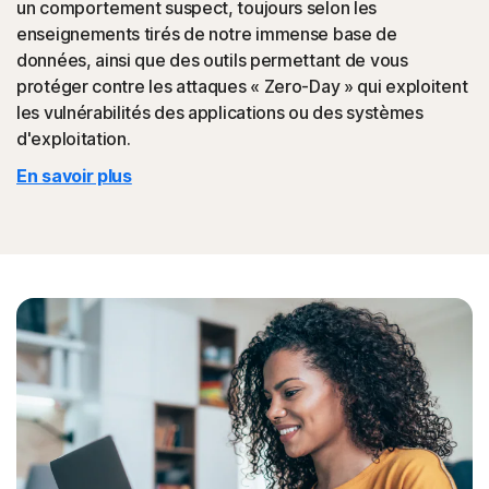
un comportement suspect, toujours selon les
ainsi en faire la promotion auprès de vos amis.
enseignements tirés de notre immense base de
données, ainsi que des outils permettant de vous
◊
Fraude au support technique
protéger contre les attaques « Zero-Day » qui exploitent
les vulnérabilités des applications ou des systèmes
La protection Norton aide à bloquer les sites web qui
d'exploitation.
imitent le support technique officiel d'entreprises.
En savoir plus
◊
La protection contre le phishing et les fraudes en ligne s'applique uniquement
aux appareils sur lesquels Norton 360 est installé. Le remboursement ne
s'applique pas aux pertes liées à l'usurpation d'identité résultant, directement
ou indirectement, d'un phishing ou d'une fraude.