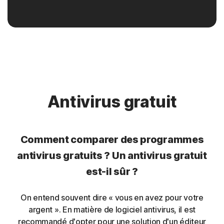
La protection Norton protège votre navigateur contre
les malwares qui tentent de modifier ses paramètres ou
de rediriger votre trafic web.
Rootkit
La protection Norton protège contre les rootkits qui
Antivirus gratuit
peuvent permettre à un utilisateur non autorisé de
prendre le contrôle d'un ordinateur sans être détecté.
Comment comparer des programmes
Extensions de navigateur indésirables
antivirus gratuits ? Un antivirus gratuit
est-il sûr ?
Le système Norton de prévention d'intrusion aide à
bloquer le trafic malveillant provoqué par des extensions
de navigateur.
On entend souvent dire « vous en avez pour votre
argent ». En matière de logiciel antivirus, il est
Chevaux de Troie bancaires
recommandé d'opter pour une solution d'un éditeur