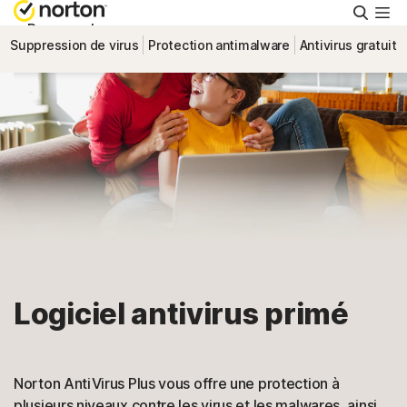
Reche
Personnel
Suppression de virus
Protection antimalware
Antivirus gratuit
Small Business
Ressources
Support
Essayer gratuitement
Logiciel antivirus primé
Canada
Connexion
Norton AntiVirus Plus vous offre une protection à
plusieurs niveaux contre les virus et les malwares, ainsi