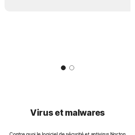
Slide 1
Slide 2
Virus et malwares
Contre quoi le logiciel de sécurité et antivirus Norton