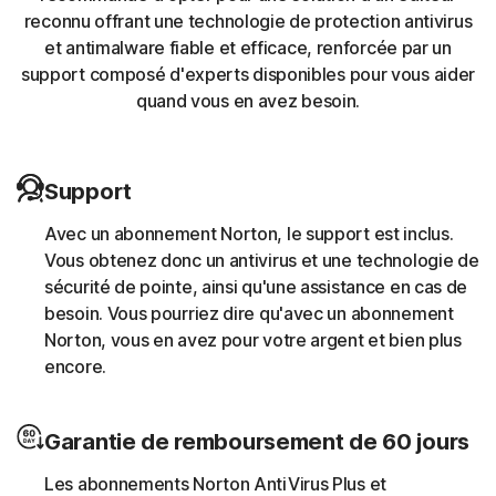
reconnu offrant une technologie de protection antivirus
et antimalware fiable et efficace, renforcée par un
La protection Norton aide à bloquer et à supprimer les
support composé d'experts disponibles pour vous aider
chevaux de Troie connus pour cibler les sessions
quand vous en avez besoin.
bancaires.
Minage de cryptomonnaies
Support
La protection Norton aide à bloquer les malwares qui
Avec un abonnement Norton, le support est inclus.
utilisent les ressources informatiques d'une autre
Vous obtenez donc un antivirus et une technologie de
personne pour exécuter un script de minage de
sécurité de pointe, ainsi qu'une assistance en cas de
cryptomonnaies sans le consentement de l'utilisateur
besoin. Vous pourriez dire qu'avec un abonnement
(par exemple, le cryptojacking).
Norton, vous en avez pour votre argent et bien plus
encore.
Téléchargeurs
Garantie de remboursement de 60 jours
La protection Norton aide à bloquer les menaces en
ligne qui appellent leur centre de commande et de
Les abonnements Norton AntiVirus Plus et
contrôle afin de télécharger des charges malveillantes