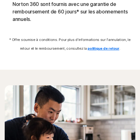
Norton 360 sont fournis avec une garantie de
supplémentaires.
remboursement de 60 jours* sur les abonnements
annuels.
Exploits
La protection Norton aide à bloquer des techniques
* Offre soumise à conditions. Pour plus d'informations sur l'annulation, le
spécifiques utilisées par les malwares pour exploiter une
retour et le remboursement, consultez la
politique de retour
.
vulnérabilité de sécurité.
Menaces sans fichier
Les menaces en ligne modernes ne laissent aucune trace
dans le système de fichiers en utilisant des scripts et des
exécutions en mémoire. La protection Norton les
détecte et aide à les supprimer.
Attaques de formjacking