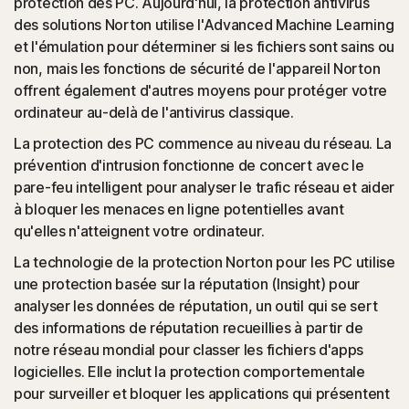
protection des PC. Aujourd'hui, la protection antivirus
(applications potentiellement indésirables) : la protection
des solutions Norton utilise l'Advanced Machine Learning
Norton détecte les extensions de navigateur ou les
et l'émulation pour déterminer si les fichiers sont sains ou
applications connues pour causer des problèmes et les
non, mais les fonctions de sécurité de l'appareil Norton
désinstalle.
offrent également d'autres moyens pour protéger votre
ordinateur au-delà de l'antivirus classique.
Attaques basées sur un script
La protection des PC commence au niveau du réseau. La
prévention d'intrusion fonctionne de concert avec le
(JavaScript, VBA, VBS, Powershell) : les menaces en
pare-feu intelligent pour analyser le trafic réseau et aider
ligne modernes utilisent des langages de script au lieu de
à bloquer les menaces en ligne potentielles avant
fichiers exécutables. La protection Norton les détecte et
qu'elles n'atteignent votre ordinateur.
aide à les bloquer.
La technologie de la protection Norton pour les PC utilise
une protection basée sur la réputation (Insight) pour
◊
Fraude aux réseaux sociaux
analyser les données de réputation, un outil qui se sert
des informations de réputation recueillies à partir de
La protection Norton aide à bloquer le like-jacking
notre réseau mondial pour classer les fichiers d'apps
(détournement de « J'aime ») sur Facebook. Il s'agit d'un
logicielles. Elle inclut la protection comportementale
type de clickjacking qui consiste à appliquer un
pour surveiller et bloquer les applications qui présentent
« J'aime » à un élément malveillant en arrière-plan et