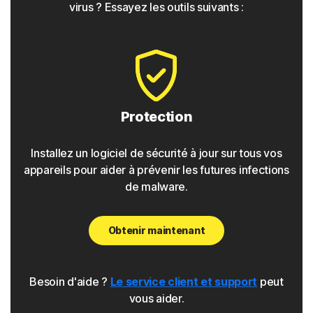
virus ? Essayez les outils suivants :
◊
Phishing
La protection Norton dispose d'outils pour détecter les
tentatives de phishing. Il s'agit de liens qui semblent sûrs
mais dirigent les utilisateurs vers des sites malveillants
qui collectent les données personnelles et les
Protection
informations de connexion. Ces liens peuvent se trouver
dans des sites web, des messages électroniques ou
Installez un logiciel de sécurité à jour sur tous vos
même des publicités.
appareils pour aider à prévenir les futures infections
de malware.
Pharming
Obtenir maintenant
Comme pour les attaques de phishing, la protection
Norton détecte les attaques de pharming qui redirigent
les utilisateurs d'un site légitime vers un site malveillant.
Besoin d'aide ?
Le service client et support
peut
vous aider.
Pirate de navigateur