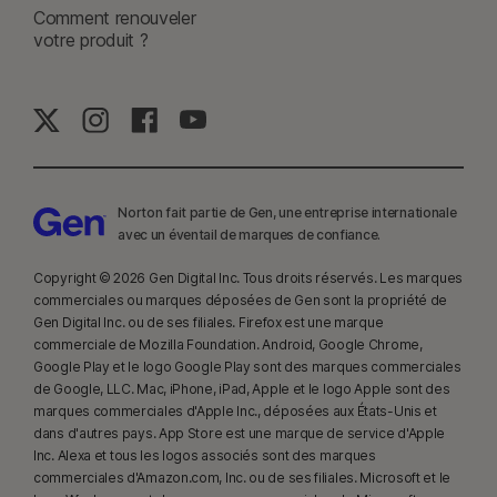
Résultats mondiaux
Comment renouveler
votre produit ?
8
La Surveillance des vidéos nécessite une extension de navigateur sous
Windows et le navigateur Norton dans l'app sur iOS et Android. Elle
surveille les vidéos visionnées sur YouTube.com (mais pas les vidéos
YouTube intégrées à d'autres sites web ou blogs) et sur Hulu.com (mais
uniquement sous Windows). Elle ne fonctionne pas avec les applications
YouTube ou Hulu.
Norton fait partie de Gen, une entreprise internationale
avec un éventail de marques de confiance.​
9
D'après un test effectué sur huit autres produits VPN de premier plan
Copyright © 2026 Gen Digital Inc. Tous droits réservés. Les marques
sélectionnés par Gen dans le rapport VPN Products Performance
commerciales ou marques déposées de Gen sont la propriété de
Benchmarks réalisé par PassMark Software à la demande de Gen, en
Gen Digital Inc. ou de ses filiales. Firefox est une marque
novembre 2023.
commerciale de Mozilla Foundation. Android, Google Chrome,
Google Play et le logo Google Play sont des marques commerciales
de Google, LLC. Mac, iPhone, iPad, Apple et le logo Apple sont des
16
Pour supprimer la plupart des alertes pour Windows, le mode plein
marques commerciales d'Apple Inc., déposées aux États-Unis et
écran doit être utilisé.
dans d'autres pays. App Store est une marque de service d'Apple
Inc. Alexa et tous les logos associés sont des marques
23
La Protection contre les deepfakes automatique fonctionne
commerciales d'Amazon.com, Inc. ou de ses filiales. Microsoft et le