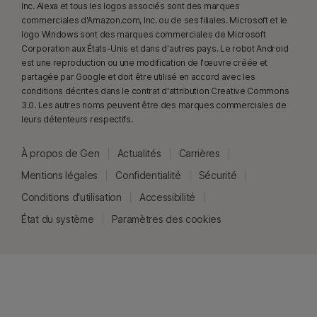
Inc. Alexa et tous les logos associés sont des marques
23
La Protection contre les deepfakes automatique fonctionne
commerciales d'Amazon.com, Inc. ou de ses filiales. Microsoft et le
uniquement pour les vidéos en anglais sur les plateformes de réseaux
logo Windows sont des marques commerciales de Microsoft
Corporation aux États-Unis et dans d'autres pays. Le robot Android
sociaux/vidéo prises en charge. Utilisez l'analyse manuelle pour les
est une reproduction ou une modification de l'œuvre créée et
autres plateformes. Nécessite Windows 11 ou une version ultérieure et un
partagée par Google et doit être utilisé en accord avec les
navigateur compatible. La détection automatique requiert également soit
conditions décrites dans le contrat d'attribution Creative Commons
un PC IA avec au minimum un processeur Qualcomm ou Intel de 8 cœurs
3.0. Les autres noms peuvent être des marques commerciales de
et 16 Go de RAM, soit un PC non IA avec au minimum un processeur de
leurs détenteurs respectifs.
6 cœurs de toute marque et 16 Go de RAM. Sur les PC non IA avec au
minimum un processeur de 4 cœurs et 8 Go de RAM, seule l'analyse
À propos de Gen
Actualités
Carrières
manuelle est disponible. Pour plus d'informations, consultez
Mentions légales
Confidentialité
Sécurité
Norton.com/deepfakesupport
.
Conditions d'utilisation
Accessibilité
État du système
Paramètres des cookies
33
La Protection contre les deepfakes dans l'assistant IA Norton Genie est
actuellement disponible en accès anticipé et seules les vidéos YouTube
en anglais sont prises en charge.
γ
Norton Safe Search ne fournit pas d'évaluation de sécurité pour les liens
sponsorisés et ne filtre pas les liens sponsorisés potentiellement