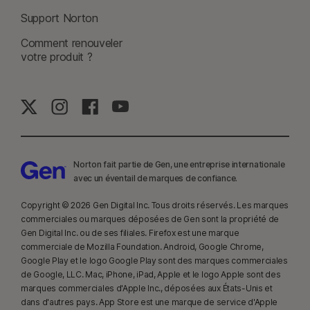
7
Support Norton
Rapport Norton LifeLock Cyber Safety Insights Report 2021 :
Résultats mondiaux
Comment renouveler
votre produit ?
8
La Surveillance des vidéos nécessite une extension de navigateur sous
Windows et le navigateur Norton dans l'app sur iOS et Android. Elle
surveille les vidéos visionnées sur YouTube.com (mais pas les vidéos
YouTube intégrées à d'autres sites web ou blogs) et sur Hulu.com (mais
uniquement sous Windows). Elle ne fonctionne pas avec les applications
YouTube ou Hulu.
Norton fait partie de Gen, une entreprise internationale
avec un éventail de marques de confiance.​
9
D'après un test effectué sur huit autres produits VPN de premier plan
Copyright © 2026 Gen Digital Inc. Tous droits réservés. Les marques
sélectionnés par Gen dans le rapport VPN Products Performance
commerciales ou marques déposées de Gen sont la propriété de
Benchmarks réalisé par PassMark Software à la demande de Gen, en
Gen Digital Inc. ou de ses filiales. Firefox est une marque
novembre 2023.
commerciale de Mozilla Foundation. Android, Google Chrome,
Google Play et le logo Google Play sont des marques commerciales
de Google, LLC. Mac, iPhone, iPad, Apple et le logo Apple sont des
16
Pour supprimer la plupart des alertes pour Windows, le mode plein
marques commerciales d'Apple Inc., déposées aux États-Unis et
écran doit être utilisé.
dans d'autres pays. App Store est une marque de service d'Apple