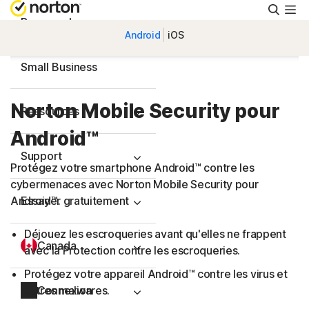
Reche
Personnel
Android
iOS
Small Business
Norton Mobile Security pour
Ressources
Android™
Support
Protégez votre smartphone Android™ contre les
cybermenaces avec Norton Mobile Security pour
Android™.
Essayer gratuitement
Déjouez les escroqueries avant qu'elles ne frappent
Canada
avec la Protection contre les escroqueries.
Protégez votre appareil Android™ contre les virus et
autres malwares.
Connexion