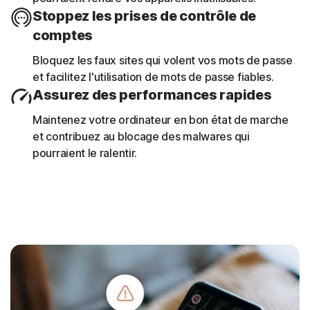
Stoppez les prises de contrôle de
Accédez à un relevé sur 30 jours des réseaux
comptes
Wi-Fi, des sites web, des vulnérabilités des
appareils et des applications risquées
Bloquez les faux sites qui volent vos mots de passe
analysés précédemment.
et facilitez l'utilisation de mots de passe fiables.
Assurez des performances rapides
Maintenez votre ordinateur en bon état de marche
et contribuez au blocage des malwares qui
pourraient le ralentir.