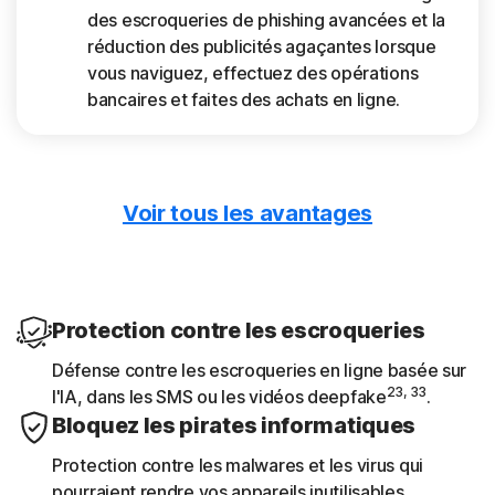
des escroqueries de phishing avancées et la
réduction des publicités agaçantes lorsque
vous naviguez, effectuez des opérations
bancaires et faites des achats en ligne.
Voir tous les avantages
Téléchargez uniquement des
applications sécurisées
App Advisor analyse les applications pour
détecter des menaces telles que les
Protection contre les escroqueries
malwares et les risques pour la
Défense contre les escroqueries en ligne basée sur
confidentialité.
23, 33
l'IA, dans les SMS ou les vidéos deepfake
.
Bloquez les pirates informatiques
Recevez des rapports sur
Protection contre les malwares et les virus qui
l'appareil
pourraient rendre vos appareils inutilisables.