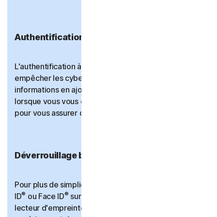
Authentification à deux facteurs
L'authentification à deux facteurs vous aide à
empêcher les cybercriminels d'accéder à vos
informations en ajoutant un autre niveau de sécurité
lorsque vous vous connectez à Password Manager
pour vous assurer qu'il s'agit bien de vous.
Déverrouillage biométrique du coffre-fort
Pour plus de simplicité, vous pouvez utiliser Touch
®
®
ID
ou Face ID
sur un appareil mobile Apple ou le
lecteur d'empreintes digitales sur Android pour