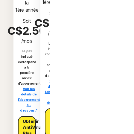
1ère année
1ère année
1ère année
 la 
1ère année
Soit
Soit
Soit
C$3.33
C$4.17
C$5.00
Soit
C$2.50
/mois
/mois
/mois
/mois
Le prix
Le prix
Le prix
indiqué
indiqué
indiqué
Le prix
correspond
correspond
correspond
indiqué
à la
à la
à la
correspond
première
première
première
à la
année
année
année
première
d'abonnement.
d'abonnement.
d'abonnement.
année
Voir les
Voir les
Voir les
d'abonnement.
détails de
détails de
détails de
Voir les
l'abonnement
l'abonnement
l'abonnement
détails de
ci-
ci-
ci-
l'abonnement
dessous.*
dessous.*
dessous.*
ci-
dessous.*
Obtenir
Obtenir
Obtenir
la
la
la
Obtenir
version
version
version
AntiVirus
Standard
Deluxe
Premium
Plus