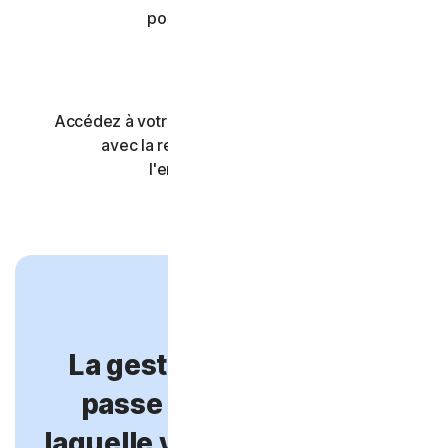
pour plus de sécurité
Accédez à votre coffre-fort de mots de passe
avec la reconnaissance faciale ou
#
l'empreinte digitale
La gestion des mots de
passe et la sécurité à
laquelle vous pouvez faire