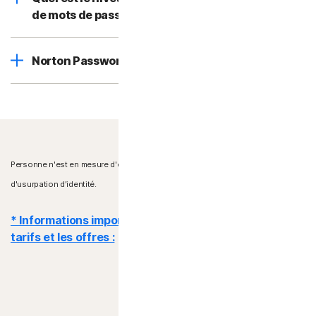
de mots de passe ?
Norton Password Manager est-il gratuit ?
Personne n'est en mesure d'éradiquer tous les actes de cybercriminalité ou
d'usurpation d'identité.
* Informations importantes sur l'abonnement, les
tarifs et les offres :
Détails
: Les contrats d'abonnement commencent lors de la
finalisation de la transaction et sont soumis à nos
conditions générales de vente
et notre