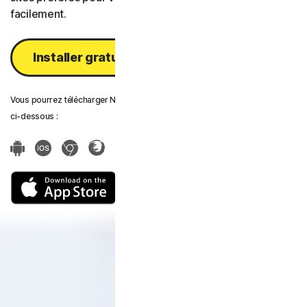
facilement.
Norton AntiVirus Plus
Installer gratuitement
Norton Mobile Security po
Norton Mobile Security pou
Vous pourrez télécharger Norton Password Manager sur les plateformes
ci-dessous :
Confidentialité
Norton VPN
Norton AntiTrack
Privacy Monitor Assistant
Norton Genie