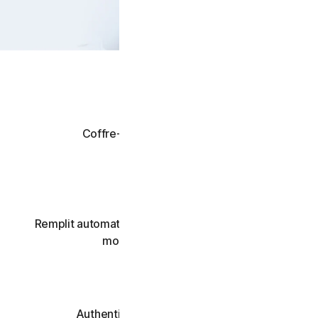
Plus de Norton
Coffre-fort de mots de passe
en ligne chiffré
Remplit automatiquement les noms d'utilisateur,
mots de passe et plus
Authentification à deux facteurs