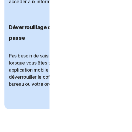
#
accéder aux informations de votre coffre-fort
.
Déverrouillage du coffre-fort sans mot de
passe
Pas besoin de saisir le mot de passe du coffre-fort
lorsque vous êtes sur votre ordinateur. Utilisez votre
application mobile Norton Password Manager pour
déverrouiller le coffre-fort sur votre ordinateur de
##
bureau ou votre ordinateur portable
.