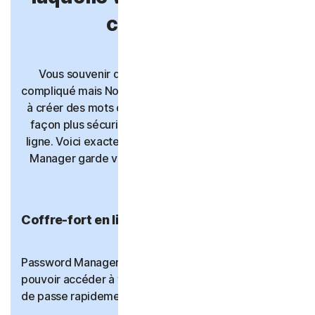
confiance.
Vous souvenir de vos mots de passe peut être
compliqué mais Norton Password Manager vous aide
à créer des mots de passe forts et à les stocker de
façon plus sécurisée avec d'autres identifiants en
ligne. Voici exactement comment Norton Password
Manager garde vos informations plus en sécurité :
Coffre-fort en ligne
Password Manager s'assure que vous êtes le seul à
pouvoir accéder à vos identifiants en ligne et mots
de passe rapidement et de façon sécurisée.