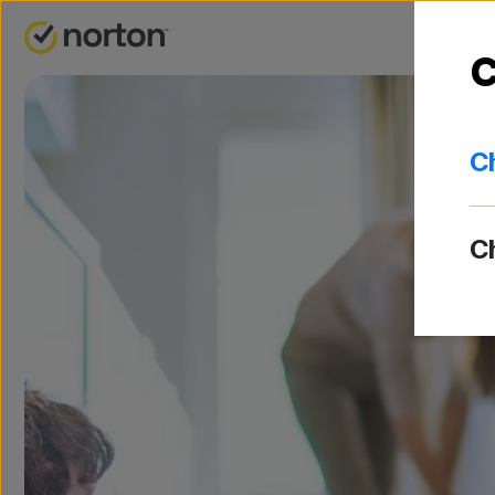
C
C
C