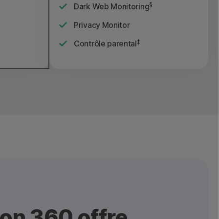
§
Dark Web Monitoring
Privacy Monitor
‡
Contrôle parental
on 360 offre