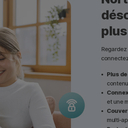
dés
plus
Regardez 
connectez
Plus de
contenu
Connexi
et une m
Couvert
multi-ap