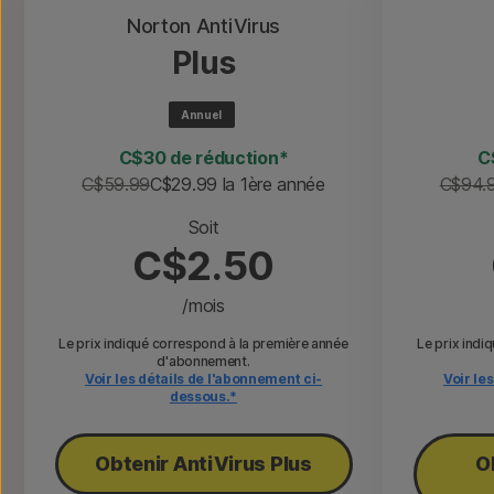
Norton AntiVirus
Plus
Annuel
C$30 de réduction*
C
C$59.99
C$29.99
 la 1ère année
C$94.
Soit
C$2.50
/mois
Le prix indiqué correspond à la première année
Le prix indi
d'abonnement.
Voir les détails de l'abonnement ci-
Voir le
dessous.*
Obtenir AntiVirus Plus
O