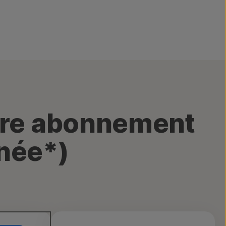
tre abonnement
nnée*)