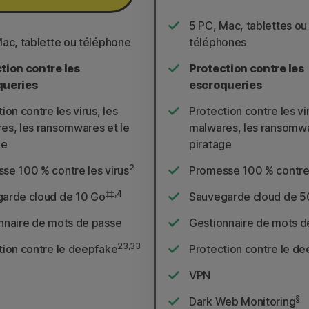
5 PC, Mac, tablettes ou
Mac, tablette ou téléphone
téléphones
tion contre les
Protection contre les
queries
escroqueries
ion contre les virus, les
Protection contre les vir
es, les ransomwares et le
malwares, les ransomwa
ge
piratage
2
se 100 % contre les virus
Promesse 100 % contre 
‡‡,4
arde cloud de 10 Go
Sauvegarde cloud de 5
nnaire de mots de passe
Gestionnaire de mots d
23,33
tion contre le deepfake
Protection contre le d
VPN
§
Dark Web Monitoring