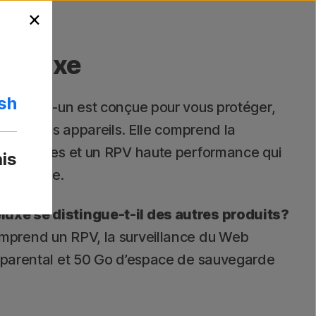
Close
×
language
Selector
Deluxe
ish
n tout-en-un est conçue pour vous protéger,
ur tous vos appareils. Elle comprend la
scroqueries et un RPV haute performance qui
is
é en ligne.
uxe se distingue-t-il des autres produits?
omprend un RPV, la surveillance du Web
e parental et 50 Go d’espace de sauvegarde