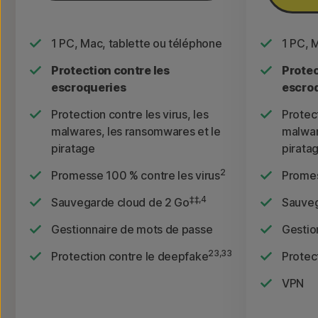
1 PC, Mac, tablette ou téléphone
1 PC, 
Protection contre les
Protec
escroqueries
escro
Protection contre les virus, les
Protect
malwares, les ransomwares et le
malwar
piratage
pirata
2
Promesse 100 % contre les virus
Promes
‡‡,4
Sauvegarde cloud de 2 Go
Sauveg
Gestionnaire de mots de passe
Gestio
23,33
Protection contre le deepfake
Protec
VPN