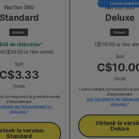
Le plus populai
Norton 360
Norton 360
Standard
Deluxe
Annuel
Annuel
$55 de réduction*
C$119.99
 la 1ère a
99
C$39.99
 la 1ère année
Soit
C$10.0
Soit
C$3.33
/mois
/mois
Le prix indiqué correspond à la p
d'abonnement.
qué correspond à la première année
Voir les détails de l'abonne
d'abonnement.
dessous.*
s détails de l'abonnement ci-
dessous.*
Obtenir la versi
Deluxe
btenir la version
Standard