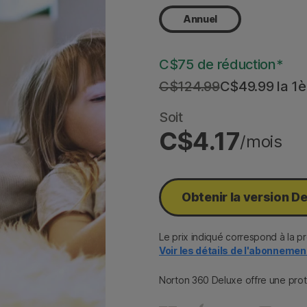
Annuel
C$75 de réduction*
C$124.99
C$49.99
 la 1
Soit
C$4.17
/mois
Obtenir la version D
Le prix indiqué correspond à la 
Voir les détails de l'abonneme
Norton 360 Deluxe offre une prot