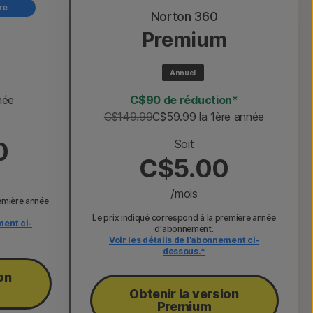
re
Norton 360
Premium
Annuel
nnée
C$90 de réduction*
C$149.99
C$59.99
 la 1ère année
0
Soit
C$5.00
/mois
remière année
Le prix indiqué correspond à la première année
ment ci-
d'abonnement.
Voir les détails de l'abonnement ci-
dessous.*
on
Obtenir la version
Premium