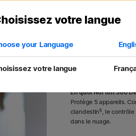
hoisissez votre langue
Norton 360 
hoose your Language
Engl
Cette puissante solutio
vous et votre famille, s
protection contre les e
hoisissez votre langue
França
améliorent votre sécurit
En quoi Norton 360 Del
Protège 5 appareils. C
§
clandestin
, le contrôl
dans le nuage.