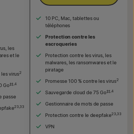
10 PC, Mac, tablettes ou
téléphones
Protection contre les
escroqueries
us, les
res et le
Protection contre les virus, les
malwares, les ransomwares et le
piratage
2
les virus
2
Promesse 100 % contre les virus
‡‡,4
0 Go
‡‡,4
Sauvegarde cloud de 75 Go
e passe
Gestionnaire de mots de passe
23,33
eepfake
23,33
Protection contre le deepfake
VPN